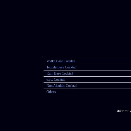
Vodka Base Cocktail
Tequila Base Cocktail
Rum Base Cocktail
e.t.c. Cocktail
Non Alcohlic Cocktail
Others
shiromu