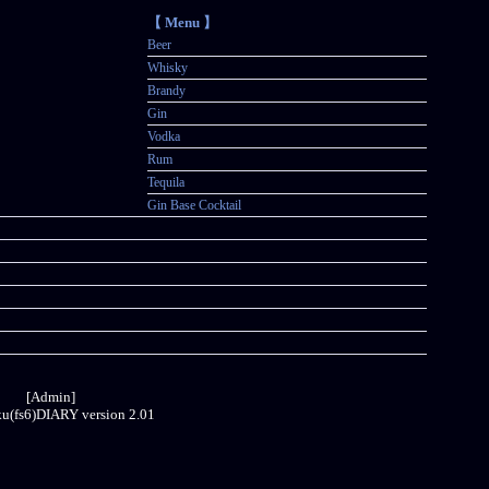
【 Menu 】
Beer
Whisky
Brandy
Gin
Vodka
Rum
Tequila
Gin Base Cocktail
[Admin]
ku(fs6)DIARY
version 2.01